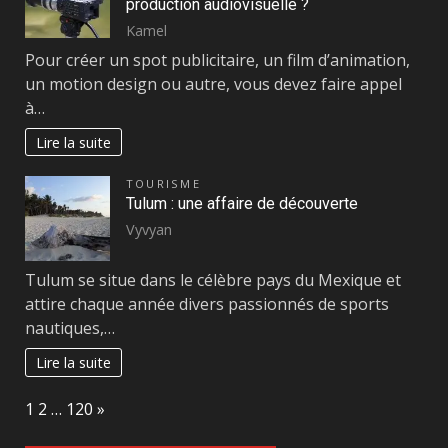
production audiovisuelle ?
Kamel
Pour créer un spot publicitaire, un film d’animation,
un motion design ou autre, vous devez faire appel
à…
Lire la suite
TOURISME
Tulum : une affaire de découverte
Vyvyan
Tulum se situe dans le célèbre pays du Mexique et
attire chaque année divers passionnés de sports
nautiques,…
Lire la suite
Page:
Next
1
2
…
120
»