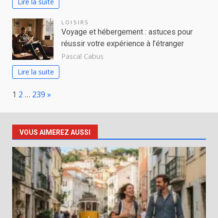
Lire la suite
LOISIRS
Voyage et hébergement : astuces pour
réussir votre expérience à l’étranger
Pascal Cabus
Lire la suite
Page:
Next
1
2
…
239
»
VOUS AIMEREZ AUSSI