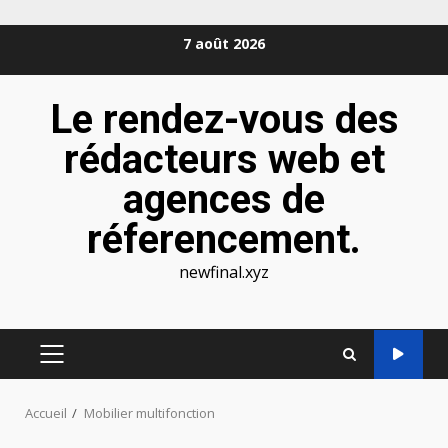
Aller
7 août 2026
au
contenu
Le rendez-vous des
rédacteurs web et
agences de
réferencement.
newfinal.xyz
MENU
PRINCIPAL
Accueil
Mobilier multifonction