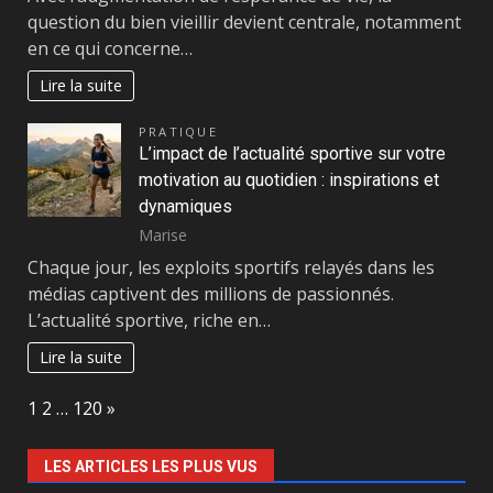
question du bien vieillir devient centrale, notamment
en ce qui concerne…
Lire la suite
PRATIQUE
L’impact de l’actualité sportive sur votre
motivation au quotidien : inspirations et
dynamiques
Marise
Chaque jour, les exploits sportifs relayés dans les
médias captivent des millions de passionnés.
L’actualité sportive, riche en…
Lire la suite
Page:
Next
1
2
…
120
»
LES ARTICLES LES PLUS VUS