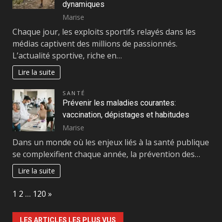
dynamiques
Marise
Chaque jour, les exploits sportifs relayés dans les
médias captivent des millions de passionnés.
L’actualité sportive, riche en…
Lire la suite
SANTÉ
Prévenir les maladies courantes:
vaccination, dépistages et habitudes
Marise
Dans un monde où les enjeux liés à la santé publique
se complexifient chaque année, la prévention des…
Lire la suite
Page:
Next
1
2
…
120
»
LES ARTICLES LES PLUS VUS