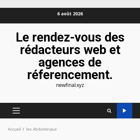
Aller
6 août 2026
au
contenu
Le rendez-vous des
rédacteurs web et
agences de
réferencement.
newfinal.xyz
MENU
PRINCIPAL
Accueil
les Abdominaux