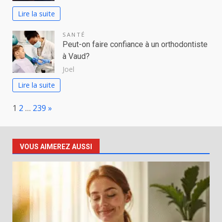
Lire la suite
SANTÉ
Peut-on faire confiance à un orthodontiste
à Vaud?
Joel
Lire la suite
Page:
Next
1
2
…
239
»
VOUS AIMEREZ AUSSI