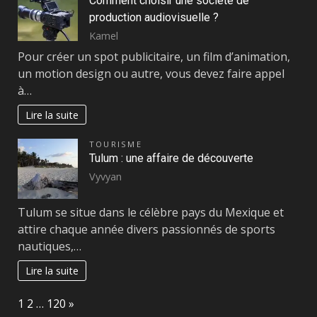
Comment choisir une société de
production audiovisuelle ?
Kamel
Pour créer un spot publicitaire, un film d’animation,
un motion design ou autre, vous devez faire appel
à…
Lire la suite
TOURISME
Tulum : une affaire de découverte
Vyvyan
Tulum se situe dans le célèbre pays du Mexique et
attire chaque année divers passionnés de sports
nautiques,…
Lire la suite
Page:
Next
1
2
…
120
»