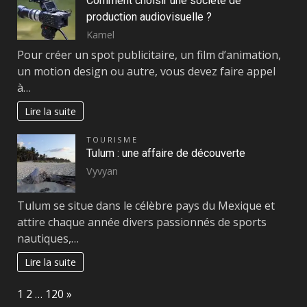
Comment choisir une société de
production audiovisuelle ?
Kamel
Pour créer un spot publicitaire, un film d’animation,
un motion design ou autre, vous devez faire appel
à…
Lire la suite
TOURISME
Tulum : une affaire de découverte
Vyvyan
Tulum se situe dans le célèbre pays du Mexique et
attire chaque année divers passionnés de sports
nautiques,…
Lire la suite
Page:
Next
1
2
…
120
»