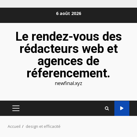
Aller
6 août 2026
au
contenu
Le rendez-vous des
rédacteurs web et
agences de
réferencement.
newfinal.xyz
MENU
PRINCIPAL
Accueil
design et efficacité