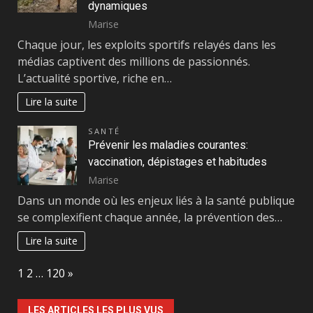
dynamiques
Marise
Chaque jour, les exploits sportifs relayés dans les
médias captivent des millions de passionnés.
L’actualité sportive, riche en…
Lire la suite
SANTÉ
Prévenir les maladies courantes:
vaccination, dépistages et habitudes
Marise
Dans un monde où les enjeux liés à la santé publique
se complexifient chaque année, la prévention des…
Lire la suite
Page:
Next
1
2
…
120
»
LES ARTICLES LES PLUS VUS