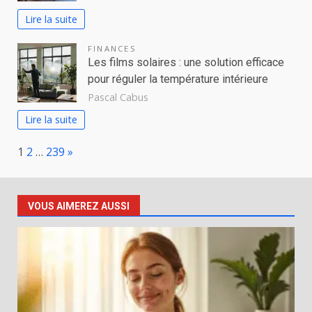
Lire la suite
FINANCES
Les films solaires : une solution efficace
pour réguler la température intérieure
Pascal Cabus
Lire la suite
Page:
Next
1
2
…
239
»
VOUS AIMEREZ AUSSI