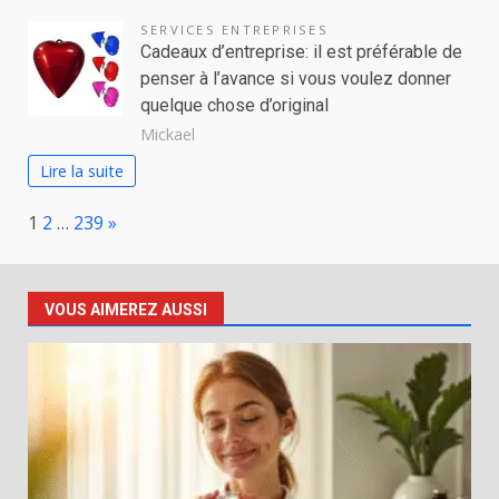
SERVICES ENTREPRISES
Cadeaux d’entreprise: il est préférable de
penser à l’avance si vous voulez donner
quelque chose d’original
Mickael
Lire la suite
Page:
Next
1
2
…
239
»
VOUS AIMEREZ AUSSI