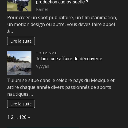
production audiovisuelle ?
Kamel
Pour créer un spot publicitaire, un film d’animation,
un motion design ou autre, vous devez faire appel
à…
Lire la suite
TOURISME
Tulum : une affaire de découverte
Vyvyan
Tulum se situe dans le célèbre pays du Mexique et
attire chaque année divers passionnés de sports
nautiques,…
Lire la suite
Page:
Next
1
2
…
120
»