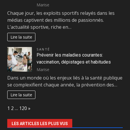
Marise
Chaque jour, les exploits sportifs relayés dans les
médias captivent des millions de passionnés.
L’actualité sportive, riche en…
Lire la suite
SANTÉ
Prévenir les maladies courantes:
vaccination, dépistages et habitudes
Marise
Dans un monde où les enjeux liés à la santé publique
se complexifient chaque année, la prévention des…
Lire la suite
Page:
Next
1
2
…
120
»
LES ARTICLES LES PLUS VUS