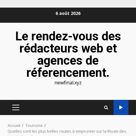
Aller
6 août 2026
au
contenu
Le rendez-vous des
rédacteurs web et
agences de
réferencement.
newfinal.xyz
MENU
PRINCIPAL
Accueil
Tourisme
Quelles sont les plus belles routes à emprunter sur la Route des