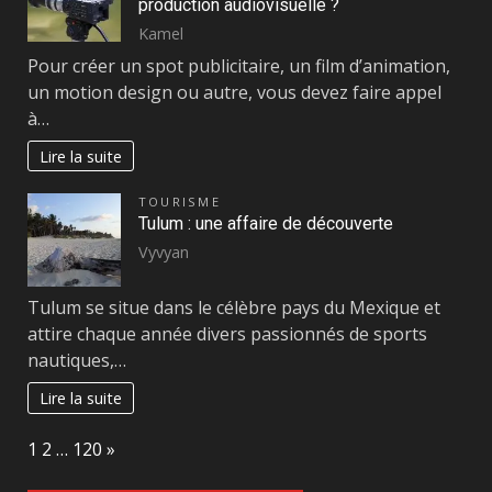
production audiovisuelle ?
Kamel
Pour créer un spot publicitaire, un film d’animation,
un motion design ou autre, vous devez faire appel
à…
Lire la suite
TOURISME
Tulum : une affaire de découverte
Vyvyan
Tulum se situe dans le célèbre pays du Mexique et
attire chaque année divers passionnés de sports
nautiques,…
Lire la suite
Page:
Next
1
2
…
120
»