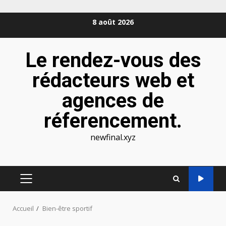
Aller
8 août 2026
au
contenu
Le rendez-vous des
rédacteurs web et
agences de
réferencement.
newfinal.xyz
MENU
PRINCIPAL
Accueil
Bien-être sportif