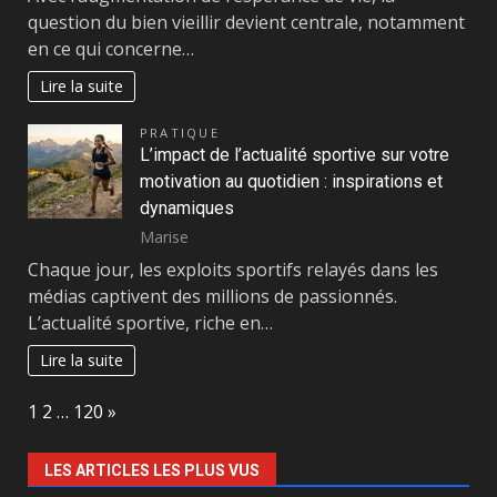
question du bien vieillir devient centrale, notamment
en ce qui concerne…
Lire la suite
PRATIQUE
L’impact de l’actualité sportive sur votre
motivation au quotidien : inspirations et
dynamiques
Marise
Chaque jour, les exploits sportifs relayés dans les
médias captivent des millions de passionnés.
L’actualité sportive, riche en…
Lire la suite
Page:
Next
1
2
…
120
»
LES ARTICLES LES PLUS VUS