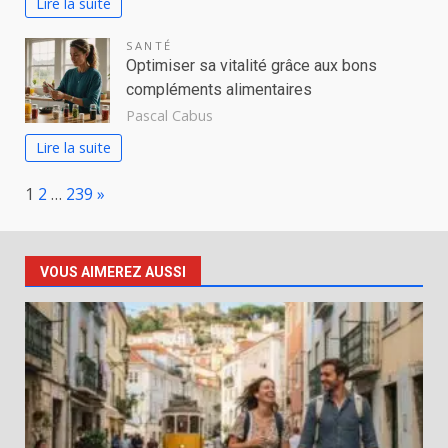
Lire la suite
SANTÉ
Optimiser sa vitalité grâce aux bons
compléments alimentaires
Pascal Cabus
Lire la suite
Page:
Next
1
2
…
239
»
VOUS AIMEREZ AUSSI