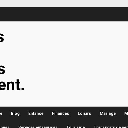
s
s
s
ent.
re
Blog
Enfance
Finances
Loisirs
Mariage
M
onnes
Services entreprises
Tourisme
Transports de pe