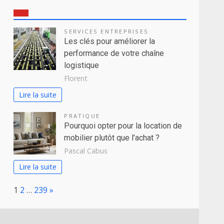
SERVICES ENTREPRISES
Les clés pour améliorer la
performance de votre chaîne
logistique
Florent
Lire la suite
PRATIQUE
Pourquoi opter pour la location de
mobilier plutôt que l’achat ?
Pascal Cabus
Lire la suite
Page:
Next
1
2
…
239
»