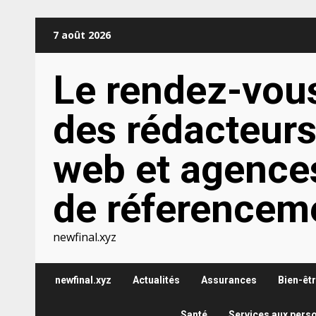
Aller
7 août 2026
au
contenu
Le rendez-vou
des rédacteur
web et agence
de réferencem
newfinal.xyz
newfinal.xyz
Actualités
Assurances
Bien-êt
Santé
Services aux pers