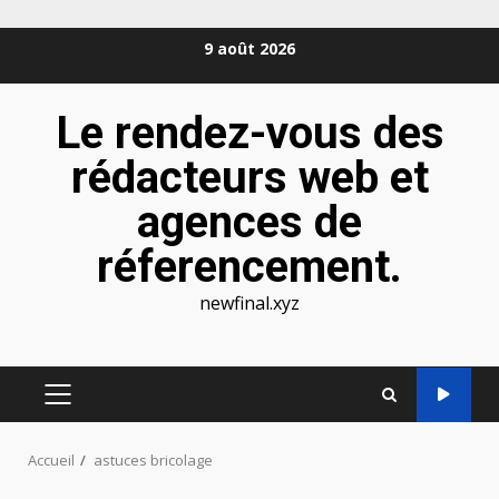
Aller
9 août 2026
au
contenu
Le rendez-vous des
rédacteurs web et
agences de
réferencement.
newfinal.xyz
MENU
PRINCIPAL
Accueil
astuces bricolage