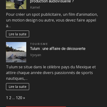
production audiovisuelle ?
Kamel
Pour créer un spot publicitaire, un film d’animation,
un motion design ou autre, vous devez faire appel
à…
Lire la suite
TOURISME
Tulum : une affaire de découverte
Vyvyan
Tulum se situe dans le célèbre pays du Mexique et
attire chaque année divers passionnés de sports
nautiques,…
Lire la suite
Page:
Next
1
2
…
120
»