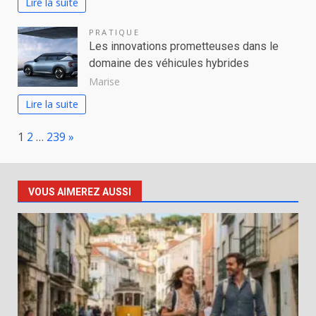
Lire la suite
PRATIQUE
Les innovations prometteuses dans le
domaine des véhicules hybrides
Marise
Lire la suite
Page:
Next
1
2
…
239
»
VOUS AIMEREZ AUSSI