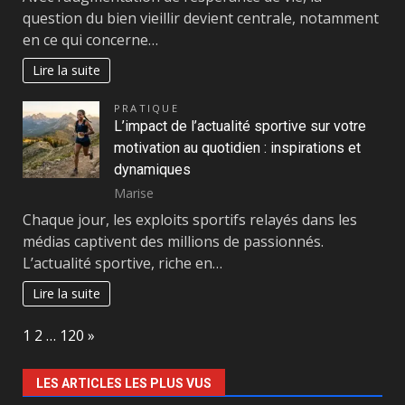
question du bien vieillir devient centrale, notamment
en ce qui concerne…
Lire la suite
PRATIQUE
L’impact de l’actualité sportive sur votre
motivation au quotidien : inspirations et
dynamiques
Marise
Chaque jour, les exploits sportifs relayés dans les
médias captivent des millions de passionnés.
L’actualité sportive, riche en…
Lire la suite
Page:
Next
1
2
…
120
»
LES ARTICLES LES PLUS VUS