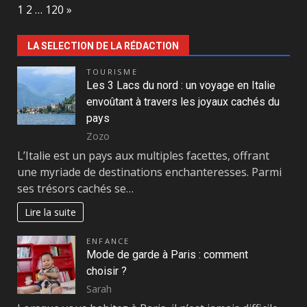
Page:
Next
1
2
…
120
»
LA SELECTION DE LA RÉDACTION
TOURISME
Les 3 Lacs du nord : un voyage en Italie
envoûtant à travers les joyaux cachés du
pays
Zozo
L’Italie est un pays aux multiples facettes, offrant
une myriade de destinations enchanteresses. Parmi
ses trésors cachés se…
Lire la suite
ENFANCE
Mode de garde à Paris : comment
choisir ?
Sarah