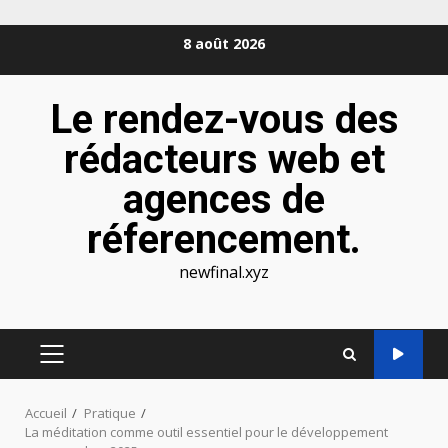
Aller
8 août 2026
au
contenu
Le rendez-vous des
rédacteurs web et
agences de
réferencement.
newfinal.xyz
MENU
PRINCIPAL
Accueil
Pratique
La méditation comme outil essentiel pour le développement