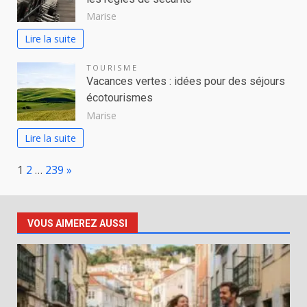
Marise
Lire la suite
TOURISME
Vacances vertes : idées pour des séjours
écotourismes
Marise
Lire la suite
Page:
Next
1
2
…
239
»
VOUS AIMEREZ AUSSI