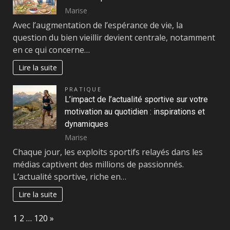
Marise
Avec l’augmentation de l’espérance de vie, la
question du bien vieillir devient centrale, notamment
en ce qui concerne…
Lire la suite
PRATIQUE
L’impact de l’actualité sportive sur votre
motivation au quotidien : inspirations et
dynamiques
Marise
Chaque jour, les exploits sportifs relayés dans les
médias captivent des millions de passionnés.
L’actualité sportive, riche en…
Lire la suite
Page:
Next
1
2
…
120
»