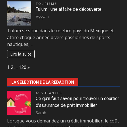
TOURISME
Tulum : une affaire de découverte
Vyvyan
Tulum se situe dans le célèbre pays du Mexique et
attire chaque année divers passionnés de sports
nautiques,…
Lire la suite
Page:
Next
1
2
…
120
»
LA SELECTION DE LA RÉDACTION
ASSURANCES
Ce qu’il faut savoir pour trouver un courtier
d’assurance de prêt immobilier
Sarah
Lorsque vous demandez un crédit immobilier, le coût