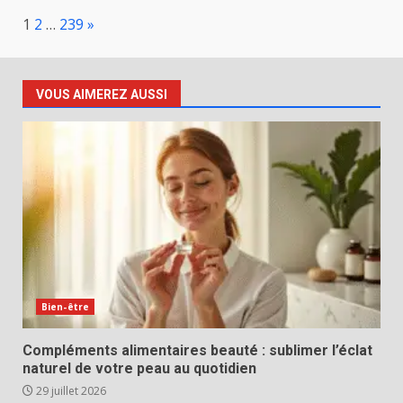
Page:
Next
1
2
…
239
»
VOUS AIMEREZ AUSSI
Bien-être
Compléments alimentaires beauté : sublimer l’éclat
naturel de votre peau au quotidien
29 juillet 2026