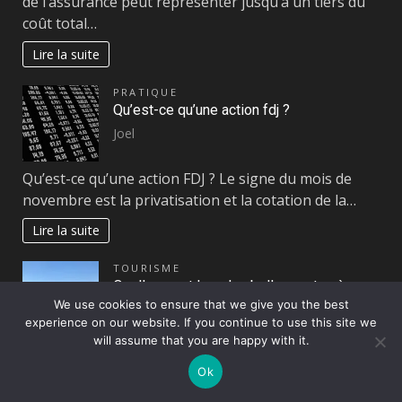
de l’assurance peut représenter jusqu’à un tiers du
coût total…
Lire la suite
PRATIQUE
Qu’est-ce qu’une action fdj ?
Joel
Qu’est-ce qu’une action FDJ ? Le signe du mois de
novembre est la privatisation et la cotation de la…
Lire la suite
TOURISME
Quelles sont les plus belles routes à
We use cookies to ensure that we give you the best
emprunter sur la Route des Lacs Italiens ?
experience on our website. If you continue to use this site we
Marise
will assume that you are happy with it.
La Route des Lacs Italiens offre un voyage
Ok
exceptionnel à travers des paysages à couper le
souffle. Découvrez…