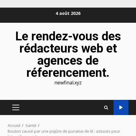
Aller
4 août 2026
au
contenu
Le rendez-vous des
rédacteurs web et
agences de
réferencement.
newfinal.xyz
MENU
PRINCIPAL
Accueil
Santé
Bouton causé par une piqûre de punaise de lit : astuces pour