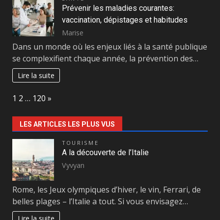
Prévenir les maladies courantes:
vaccination, dépistages et habitudes
Marise
Dans un monde où les enjeux liés à la santé publique
se complexifient chaque année, la prévention des…
Lire la suite
Page:
Next
1
2
…
120
»
LES ARTICLES LES PLUS VUS
TOURISME
A la découverte de l’Italie
Vyvyan
Rome, les Jeux olympiques d’hiver, le vin, Ferrari, de
belles plages – l’Italie a tout. Si vous envisagez…
Lire la suite