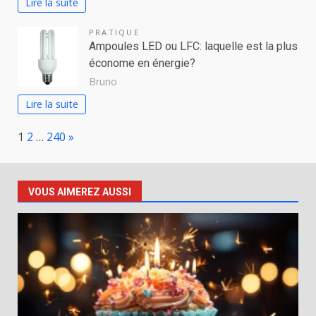
Lire la suite
PRATIQUE
Ampoules LED ou LFC: laquelle est la plus
économe en énergie?
Bruno
Lire la suite
Page:
Next
1
2
…
240
»
VOUS AIMEREZ AUSSI