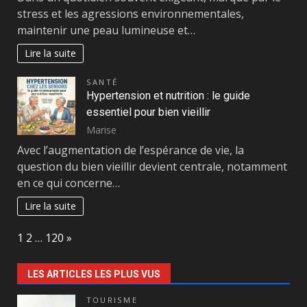
stress et les agressions environnementales,
maintenir une peau lumineuse et…
Lire la suite
SANTÉ
Hypertension et nutrition : le guide
essentiel pour bien vieillir
Marise
Avec l’augmentation de l’espérance de vie, la
question du bien vieillir devient centrale, notamment
en ce qui concerne…
Lire la suite
Page:
Next
1
2
…
120
»
LES ARTICLES LES PLUS VUS
TOURISME