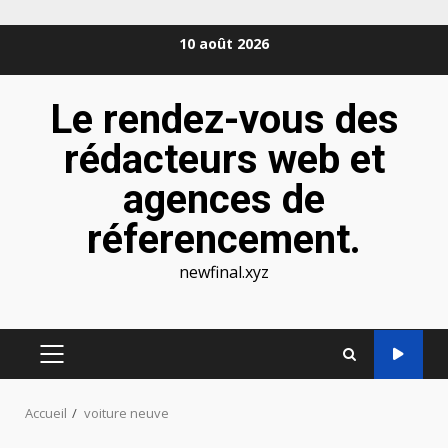
Aller
10 août 2026
au
contenu
Le rendez-vous des
rédacteurs web et
agences de
réferencement.
newfinal.xyz
MENU
PRINCIPAL
Accueil
voiture neuve