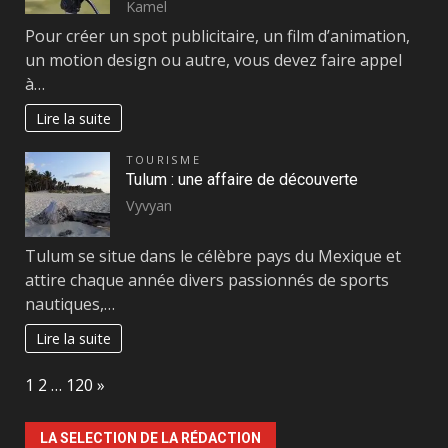
Kamel
Pour créer un spot publicitaire, un film d’animation,
un motion design ou autre, vous devez faire appel
à…
Lire la suite
TOURISME
Tulum : une affaire de découverte
Vyvyan
Tulum se situe dans le célèbre pays du Mexique et
attire chaque année divers passionnés de sports
nautiques,…
Lire la suite
Page:
Next
1
2
…
120
»
LA SELECTION DE LA RÉDACTION