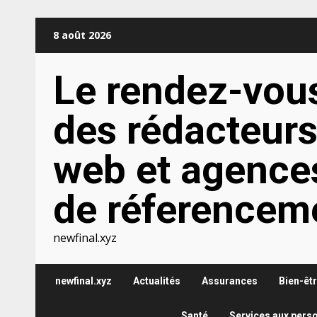
Aller
8 août 2026
au
contenu
Le rendez-vou
des rédacteur
web et agence
de réferencem
newfinal.xyz
newfinal.xyz
Actualités
Assurances
Bien-êt
Santé
Services aux pers