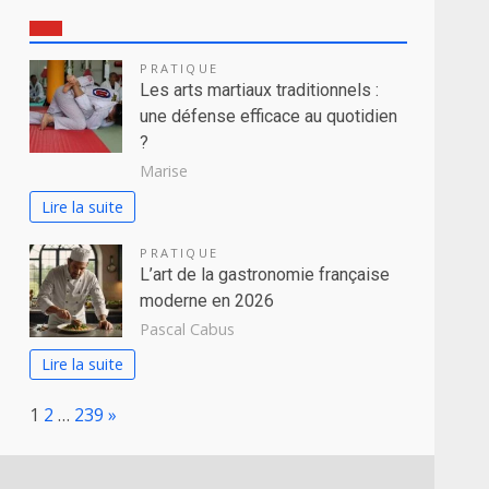
PRATIQUE
Les arts martiaux traditionnels :
une défense efficace au quotidien
?
Marise
Lire la suite
PRATIQUE
L’art de la gastronomie française
moderne en 2026
Pascal Cabus
Lire la suite
Page:
Next
1
2
…
239
»