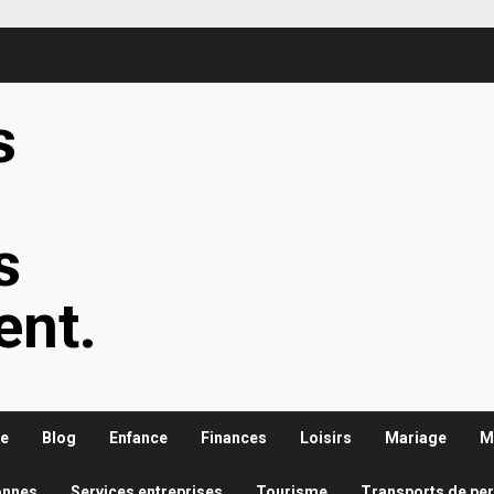
s
s
s
ent.
re
Blog
Enfance
Finances
Loisirs
Mariage
M
onnes
Services entreprises
Tourisme
Transports de pe