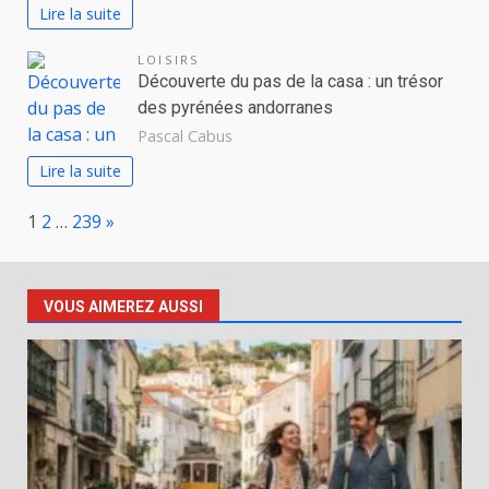
Lire la suite
LOISIRS
Découverte du pas de la casa : un trésor
des pyrénées andorranes
Pascal Cabus
Lire la suite
Page:
Next
1
2
…
239
»
VOUS AIMEREZ AUSSI