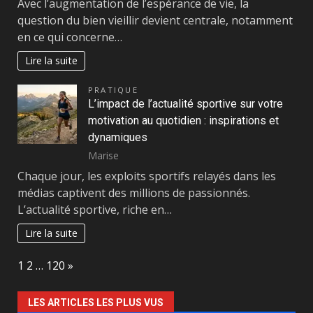
Avec l’augmentation de l’espérance de vie, la
question du bien vieillir devient centrale, notamment
en ce qui concerne…
Lire la suite
PRATIQUE
L’impact de l’actualité sportive sur votre
motivation au quotidien : inspirations et
dynamiques
Marise
Chaque jour, les exploits sportifs relayés dans les
médias captivent des millions de passionnés.
L’actualité sportive, riche en…
Lire la suite
Page:
Next
1
2
…
120
»
LES ARTICLES LES PLUS VUS