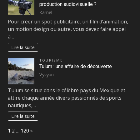
production audiovisuelle ?
Kamel
Pour créer un spot publicitaire, un film d’animation,
un motion design ou autre, vous devez faire appel
à…
Lire la suite
TOURISME
Tulum : une affaire de découverte
Vyvyan
Tulum se situe dans le célèbre pays du Mexique et
attire chaque année divers passionnés de sports
nautiques,…
Lire la suite
Page:
Next
1
2
…
120
»