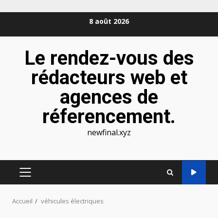
Aller
8 août 2026
au
contenu
Le rendez-vous des
rédacteurs web et
agences de
réferencement.
newfinal.xyz
MENU
PRINCIPAL
Accueil
véhicules électriques