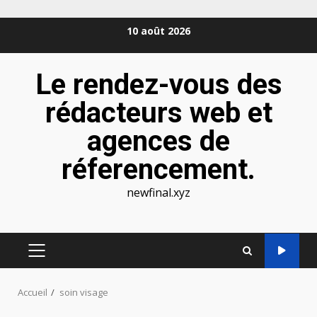
Aller
10 août 2026
au
contenu
Le rendez-vous des
rédacteurs web et
agences de
réferencement.
newfinal.xyz
MENU
PRINCIPAL
Accueil
soin visage