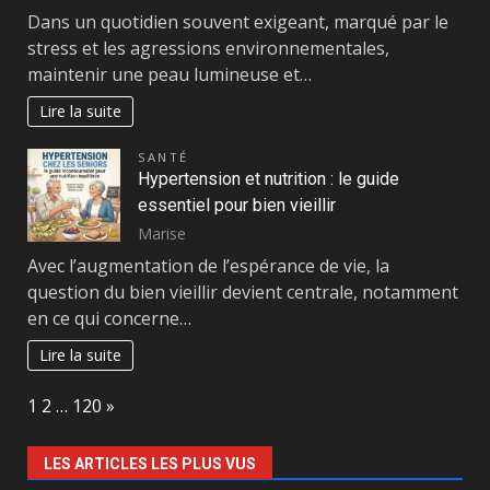
Dans un quotidien souvent exigeant, marqué par le
stress et les agressions environnementales,
maintenir une peau lumineuse et…
Lire la suite
SANTÉ
Hypertension et nutrition : le guide
essentiel pour bien vieillir
Marise
Avec l’augmentation de l’espérance de vie, la
question du bien vieillir devient centrale, notamment
en ce qui concerne…
Lire la suite
Page:
Next
1
2
…
120
»
LES ARTICLES LES PLUS VUS