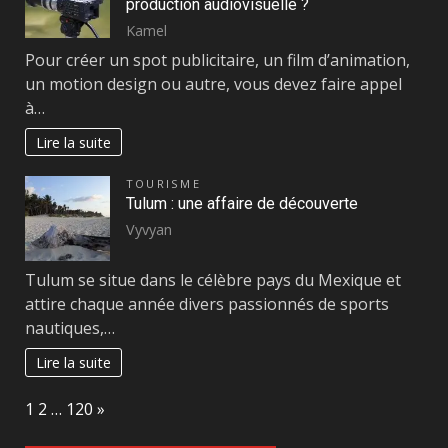
production audiovisuelle ?
Kamel
Pour créer un spot publicitaire, un film d’animation,
un motion design ou autre, vous devez faire appel
à…
Lire la suite
TOURISME
Tulum : une affaire de découverte
Vyvyan
Tulum se situe dans le célèbre pays du Mexique et
attire chaque année divers passionnés de sports
nautiques,…
Lire la suite
Page:
Next
1
2
…
120
»