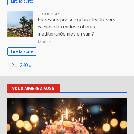
Lire la suite
TOURISME
Êtes-vous prêt à explorer les trésors
cachés des routes côtières
méditerranéennes en van ?
Marise
Lire la suite
Page:
Next
1
2
…
240
»
VOUS AIMEREZ AUSSI