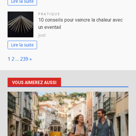
Lire la suite
PRATIQUE
10 conseils pour vaincre la chaleur avec
un eventail
Joel
Lire la suite
Page:
Next
1
2
…
239
»
VOUS AIMEREZ AUSSI