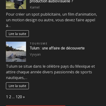
production audiovisuelle ?
Kamel
Pour créer un spot publicitaire, un film d’animation,
un motion design ou autre, vous devez faire appel
à…
Lire la suite
TOURISME
Tulum : une affaire de découverte
Vyvyan
Tulum se situe dans le célèbre pays du Mexique et
attire chaque année divers passionnés de sports
nautiques,…
Lire la suite
Page:
Next
1
2
…
120
»