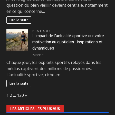
question du bien vieillir devient centrale, notamment
en ce qui concerne…
Lire la suite
PRATIQUE
L’impact de l’actualité sportive sur votre
motivation au quotidien : inspirations et
dynamiques
Marise
Chaque jour, les exploits sportifs relayés dans les
médias captivent des millions de passionnés.
L’actualité sportive, riche en…
Lire la suite
Page:
Next
1
2
…
120
»
LES ARTICLES LES PLUS VUS