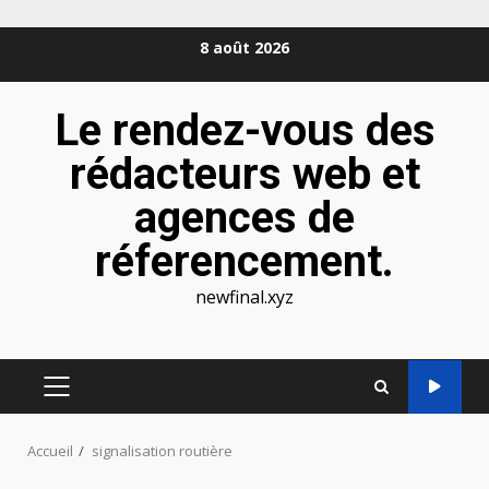
Aller
8 août 2026
au
contenu
Le rendez-vous des
rédacteurs web et
agences de
réferencement.
newfinal.xyz
MENU
PRINCIPAL
Accueil
signalisation routière