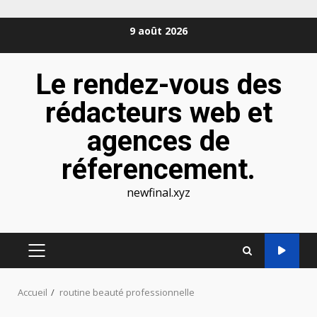
Aller
9 août 2026
au
contenu
Le rendez-vous des
rédacteurs web et
agences de
réferencement.
newfinal.xyz
MENU
PRINCIPAL
Accueil
routine beauté professionnelle