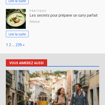
Lire la suite
PRATIQUE
Les secrets pour préparer un curry parfait
Marise
Lire la suite
Page:
Next
1
2
…
239
»
VOUS AIMEREZ AUSSI