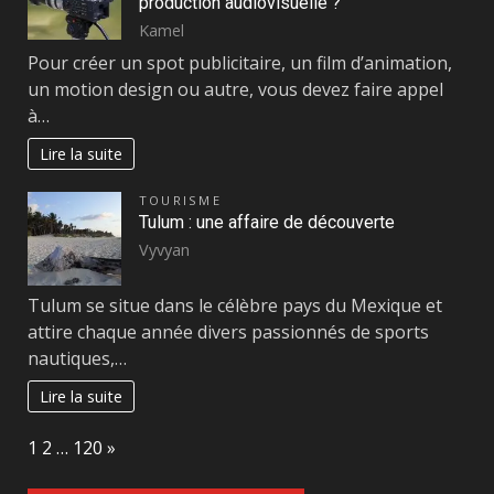
production audiovisuelle ?
Kamel
Pour créer un spot publicitaire, un film d’animation,
un motion design ou autre, vous devez faire appel
à…
Lire la suite
TOURISME
Tulum : une affaire de découverte
Vyvyan
Tulum se situe dans le célèbre pays du Mexique et
attire chaque année divers passionnés de sports
nautiques,…
Lire la suite
Page:
Next
1
2
…
120
»