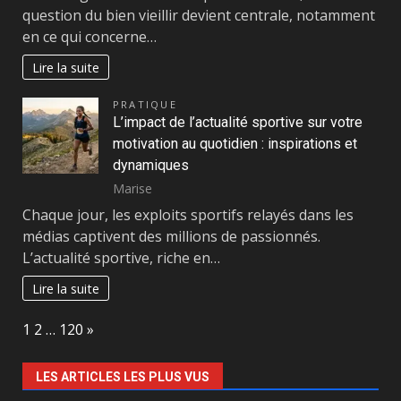
question du bien vieillir devient centrale, notamment
en ce qui concerne…
Lire la suite
PRATIQUE
L’impact de l’actualité sportive sur votre
motivation au quotidien : inspirations et
dynamiques
Marise
Chaque jour, les exploits sportifs relayés dans les
médias captivent des millions de passionnés.
L’actualité sportive, riche en…
Lire la suite
Page:
Next
1
2
…
120
»
LES ARTICLES LES PLUS VUS