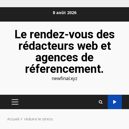
Aller
8 août 2026
au
contenu
Le rendez-vous des
rédacteurs web et
agences de
réferencement.
newfinal.xyz
MENU
PRINCIPAL
Accueil
réduire le stress