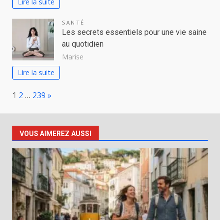
Lire la suite
SANTÉ
Les secrets essentiels pour une vie saine
au quotidien
Marise
Lire la suite
Page:
Next
1
2
…
239
»
VOUS AIMEREZ AUSSI