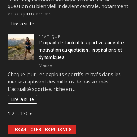
question du bien vieillir devient centrale, notamment
en ce qui concerne…
Lire la suite
PRATIQUE
L’impact de l’actualité sportive sur votre
motivation au quotidien : inspirations et
dynamiques
Marise
Chaque jour, les exploits sportifs relayés dans les
médias captivent des millions de passionnés.
L’actualité sportive, riche en…
Lire la suite
Page:
Next
1
2
…
120
»
LES ARTICLES LES PLUS VUS