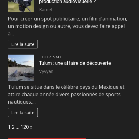
production audiovisuelle ?
Kamel
Pour créer un spot publicitaire, un film d’animation,
un motion design ou autre, vous devez faire appel
à…
Lire la suite
TOURISME
Tulum : une affaire de découverte
Vyvyan
Tulum se situe dans le célèbre pays du Mexique et
attire chaque année divers passionnés de sports
nautiques,…
Lire la suite
Page:
Next
1
2
…
120
»