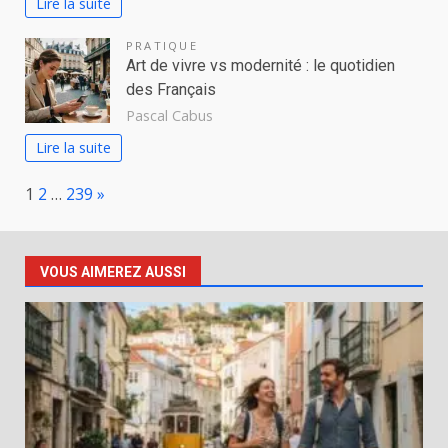
Lire la suite
PRATIQUE
Art de vivre vs modernité : le quotidien
des Français
Pascal Cabus
Lire la suite
Page:
Next
1
2
…
239
»
VOUS AIMEREZ AUSSI