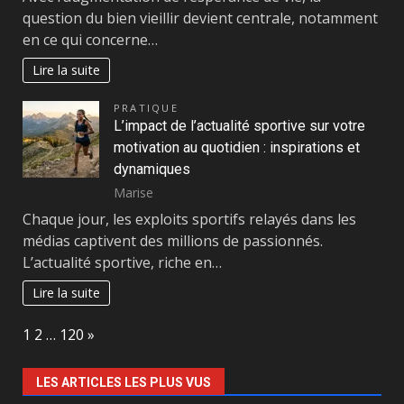
question du bien vieillir devient centrale, notamment
en ce qui concerne…
Lire la suite
PRATIQUE
L’impact de l’actualité sportive sur votre
motivation au quotidien : inspirations et
dynamiques
Marise
Chaque jour, les exploits sportifs relayés dans les
médias captivent des millions de passionnés.
L’actualité sportive, riche en…
Lire la suite
Page:
Next
1
2
…
120
»
LES ARTICLES LES PLUS VUS