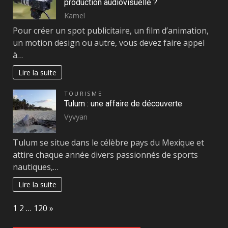
production audiovisuelle ?
Kamel
Pour créer un spot publicitaire, un film d’animation,
un motion design ou autre, vous devez faire appel
à…
Lire la suite
TOURISME
Tulum : une affaire de découverte
Vyvyan
Tulum se situe dans le célèbre pays du Mexique et
attire chaque année divers passionnés de sports
nautiques,…
Lire la suite
Page:
Next
1
2
…
120
»