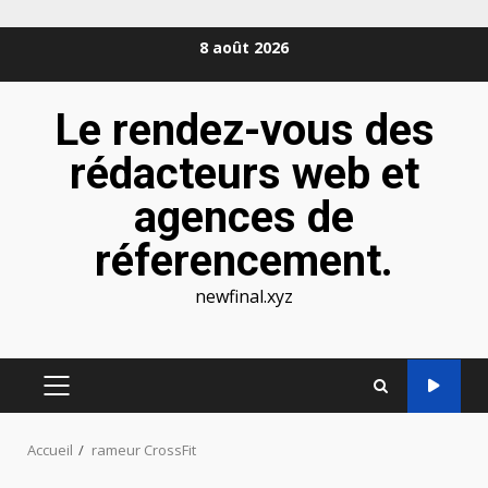
Aller
8 août 2026
au
contenu
Le rendez-vous des
rédacteurs web et
agences de
réferencement.
newfinal.xyz
MENU
PRINCIPAL
Accueil
rameur CrossFit