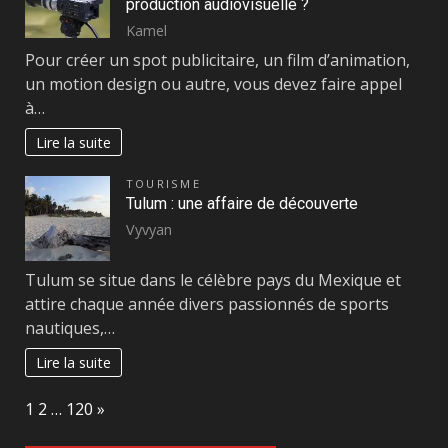
production audiovisuelle ?
Kamel
Pour créer un spot publicitaire, un film d’animation,
un motion design ou autre, vous devez faire appel
à…
Lire la suite
TOURISME
Tulum : une affaire de découverte
Vyvyan
Tulum se situe dans le célèbre pays du Mexique et
attire chaque année divers passionnés de sports
nautiques,…
Lire la suite
Page:
Next
1
2
…
120
»