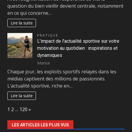
question du bien vieillir devient centrale, notamment
en ce qui concerne…
Lire la suite
PRATIQUE
L’impact de l’actualité sportive sur votre
motivation au quotidien : inspirations et
dynamiques
Marise
Chaque jour, les exploits sportifs relayés dans les
médias captivent des millions de passionnés.
L’actualité sportive, riche en…
Lire la suite
Page:
Next
1
2
…
120
»
LES ARTICLES LES PLUS VUS