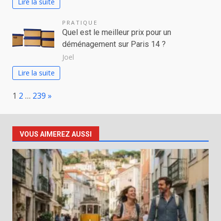
Lire la suite
PRATIQUE
Quel est le meilleur prix pour un
déménagement sur Paris 14 ?
Joel
Lire la suite
Page:
Next
1
2
…
239
»
VOUS AIMEREZ AUSSI