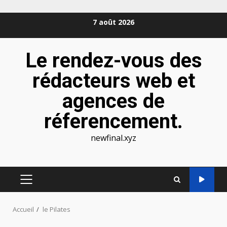
Aller
7 août 2026
au
contenu
Le rendez-vous des
rédacteurs web et
agences de
réferencement.
newfinal.xyz
MENU
PRINCIPAL
Accueil
le Pilates