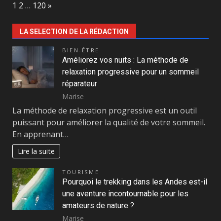
Page:
Next
1
2
…
120
»
LA SELECTION DE LA RÉDACTION
BIEN-ÊTRE
Améliorez vos nuits : La méthode de
relaxation progressive pour un sommeil
réparateur
Marise
La méthode de relaxation progressive est un outil
puissant pour améliorer la qualité de votre sommeil.
En apprenant…
Lire la suite
TOURISME
Pourquoi le trekking dans les Andes est-il
une aventure incontournable pour les
amateurs de nature ?
Marise