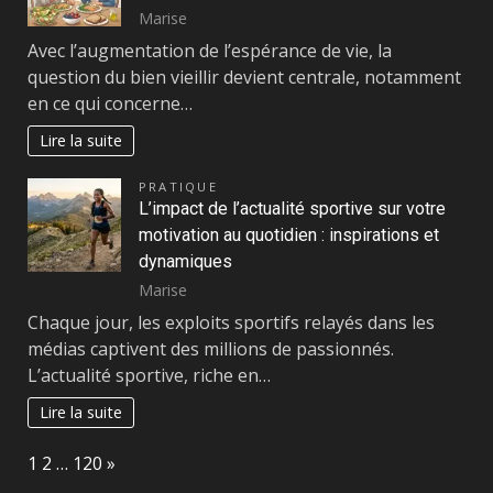
Marise
Avec l’augmentation de l’espérance de vie, la
question du bien vieillir devient centrale, notamment
en ce qui concerne…
Lire la suite
PRATIQUE
L’impact de l’actualité sportive sur votre
motivation au quotidien : inspirations et
dynamiques
Marise
Chaque jour, les exploits sportifs relayés dans les
médias captivent des millions de passionnés.
L’actualité sportive, riche en…
Lire la suite
Page:
Next
1
2
…
120
»