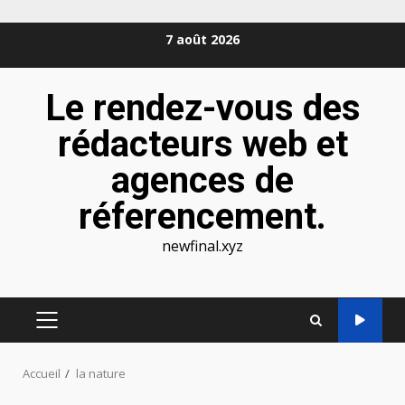
Aller
7 août 2026
au
contenu
Le rendez-vous des
rédacteurs web et
agences de
réferencement.
newfinal.xyz
MENU
PRINCIPAL
Accueil
la nature