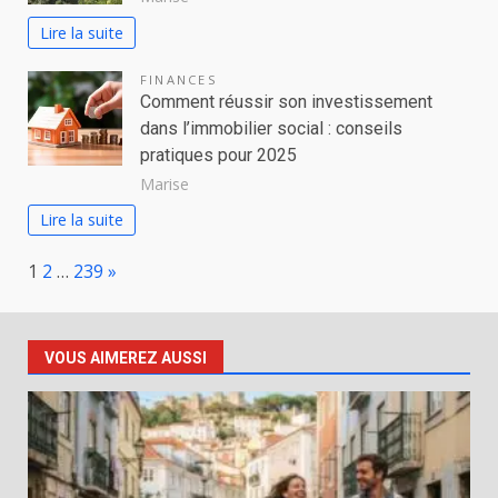
Lire la suite
FINANCES
Comment réussir son investissement
dans l’immobilier social : conseils
pratiques pour 2025
Marise
Lire la suite
Page:
Next
1
2
…
239
»
VOUS AIMEREZ AUSSI