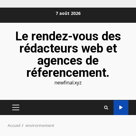
Aller
7 août 2026
au
contenu
Le rendez-vous des
rédacteurs web et
agences de
réferencement.
newfinal.xyz
MENU
PRINCIPAL
Accueil
environnement