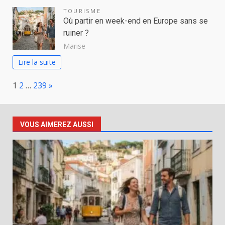
TOURISME
Où partir en week-end en Europe sans se
ruiner ?
Marise
Lire la suite
Page:
Next
1
2
…
239
»
VOUS AIMEREZ AUSSI