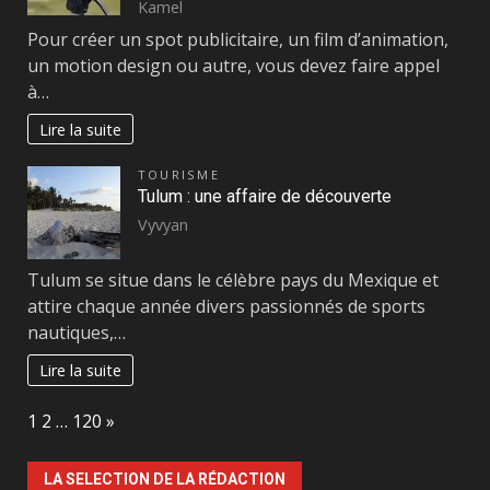
Kamel
Pour créer un spot publicitaire, un film d’animation,
un motion design ou autre, vous devez faire appel
à…
Lire la suite
TOURISME
Tulum : une affaire de découverte
Vyvyan
Tulum se situe dans le célèbre pays du Mexique et
attire chaque année divers passionnés de sports
nautiques,…
Lire la suite
Page:
Next
1
2
…
120
»
LA SELECTION DE LA RÉDACTION