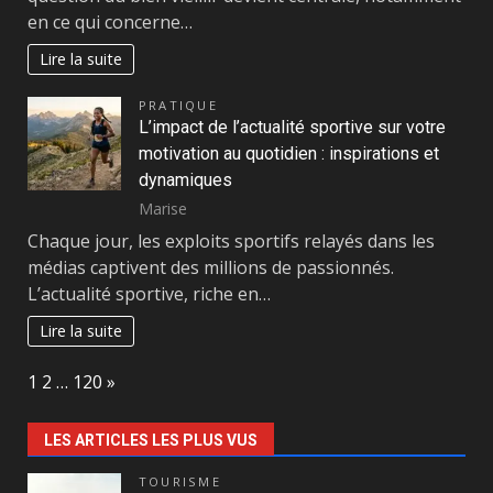
en ce qui concerne…
Lire la suite
PRATIQUE
L’impact de l’actualité sportive sur votre
motivation au quotidien : inspirations et
dynamiques
Marise
Chaque jour, les exploits sportifs relayés dans les
médias captivent des millions de passionnés.
L’actualité sportive, riche en…
Lire la suite
Page:
Next
1
2
…
120
»
LES ARTICLES LES PLUS VUS
TOURISME