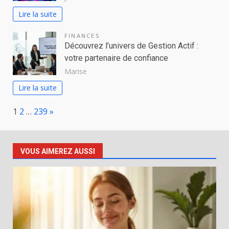
Lire la suite
FINANCES
Découvrez l’univers de Gestion Actif :
votre partenaire de confiance
Marise
Lire la suite
Page:
Next
1
2
…
239
»
VOUS AIMEREZ AUSSI