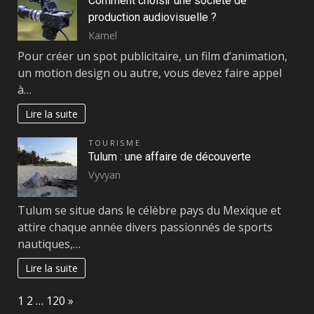
Comment choisir une société de
production audiovisuelle ?
Kamel
Pour créer un spot publicitaire, un film d’animation,
un motion design ou autre, vous devez faire appel
à…
Lire la suite
TOURISME
Tulum : une affaire de découverte
Vyvyan
Tulum se situe dans le célèbre pays du Mexique et
attire chaque année divers passionnés de sports
nautiques,…
Lire la suite
Page:
Next
1
2
…
120
»