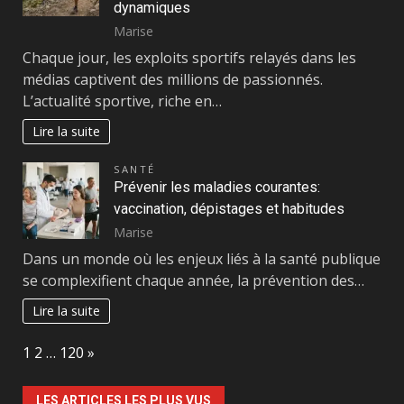
dynamiques
Marise
Chaque jour, les exploits sportifs relayés dans les
médias captivent des millions de passionnés.
L’actualité sportive, riche en…
Lire la suite
SANTÉ
Prévenir les maladies courantes:
vaccination, dépistages et habitudes
Marise
Dans un monde où les enjeux liés à la santé publique
se complexifient chaque année, la prévention des…
Lire la suite
Page:
Next
1
2
…
120
»
LES ARTICLES LES PLUS VUS