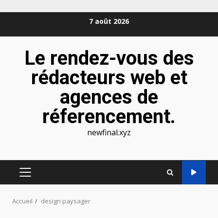
Aller
7 août 2026
au
contenu
Le rendez-vous des
rédacteurs web et
agences de
réferencement.
newfinal.xyz
MENU
PRINCIPAL
Accueil
design paysager