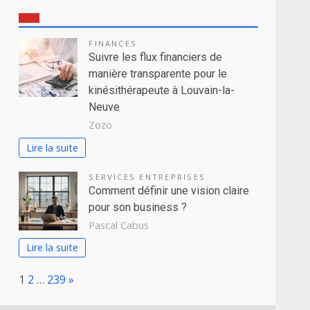
FINANCES
Suivre les flux financiers de
manière transparente pour le
kinésithérapeute à Louvain-la-
Neuve
Zozo
Lire la suite
SERVICES ENTREPRISES
Comment définir une vision claire
pour son business ?
Pascal Cabus
Lire la suite
Page:
Next
1
2
…
239
»