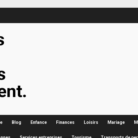
s
s
s
ent.
re
Blog
Enfance
Finances
Loisirs
Mariage
M
onnes
Services entreprises
Tourisme
Transports de pe