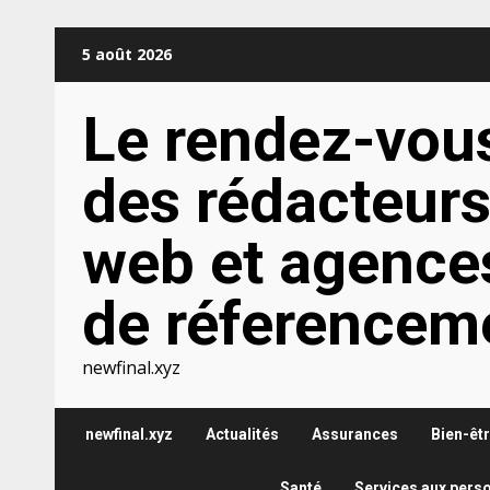
Aller
5 août 2026
au
contenu
Le rendez-vou
des rédacteur
web et agence
de réferencem
newfinal.xyz
newfinal.xyz
Actualités
Assurances
Bien-êt
Santé
Services aux pers