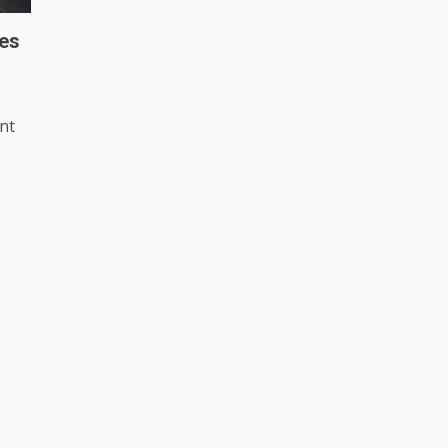
les
nt