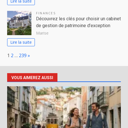
Lire la suite
FINANCES
Découvrez les clés pour choisir un cabinet
de gestion de patrimoine d’exception
Marise
Lire la suite
Page:
Next
1
2
…
239
»
VOUS AIMEREZ AUSSI