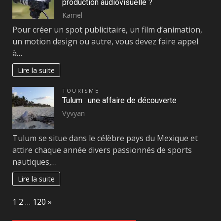
production audiovisuelle ?
Kamel
Pour créer un spot publicitaire, un film d’animation,
un motion design ou autre, vous devez faire appel
à…
Lire la suite
TOURISME
Tulum : une affaire de découverte
Vyvyan
Tulum se situe dans le célèbre pays du Mexique et
attire chaque année divers passionnés de sports
nautiques,…
Lire la suite
Page:
Next
1
2
…
120
»