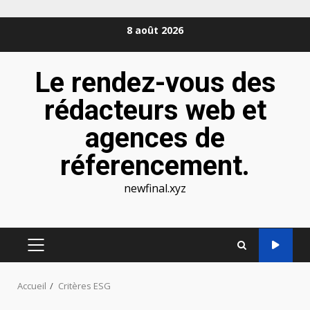
Aller
8 août 2026
au
contenu
Le rendez-vous des
rédacteurs web et
agences de
réferencement.
newfinal.xyz
MENU
PRINCIPAL
Accueil
Critères ESG