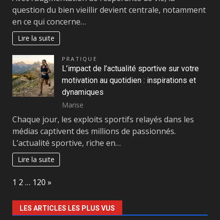
question du bien vieillir devient centrale, notamment
en ce qui concerne…
Lire la suite
PRATIQUE
L’impact de l’actualité sportive sur votre
motivation au quotidien : inspirations et
dynamiques
Marise
Chaque jour, les exploits sportifs relayés dans les
médias captivent des millions de passionnés.
L’actualité sportive, riche en…
Lire la suite
Page:
Next
1
2
…
120
»
LES ARTICLES LES PLUS VUS