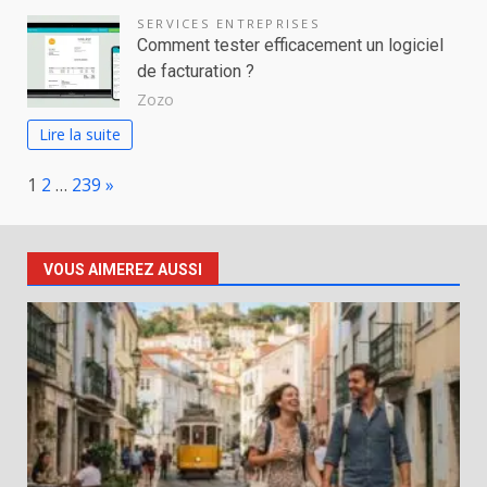
SERVICES ENTREPRISES
Comment tester efficacement un logiciel
de facturation ?
Zozo
Lire la suite
Page:
Next
1
2
…
239
»
VOUS AIMEREZ AUSSI