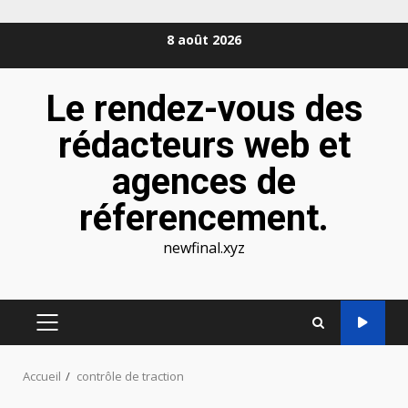
Aller
8 août 2026
au
contenu
Le rendez-vous des
rédacteurs web et
agences de
réferencement.
newfinal.xyz
MENU
PRINCIPAL
Accueil
contrôle de traction