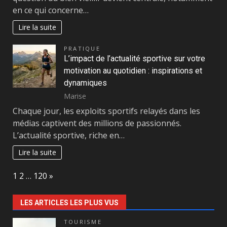
en ce qui concerne…
Lire la suite
PRATIQUE
L’impact de l’actualité sportive sur votre
motivation au quotidien : inspirations et
dynamiques
Marise
Chaque jour, les exploits sportifs relayés dans les
médias captivent des millions de passionnés.
L’actualité sportive, riche en…
Lire la suite
Page:
Next
1
2
…
120
»
LES ARTICLES LES PLUS VUS
TOURISME