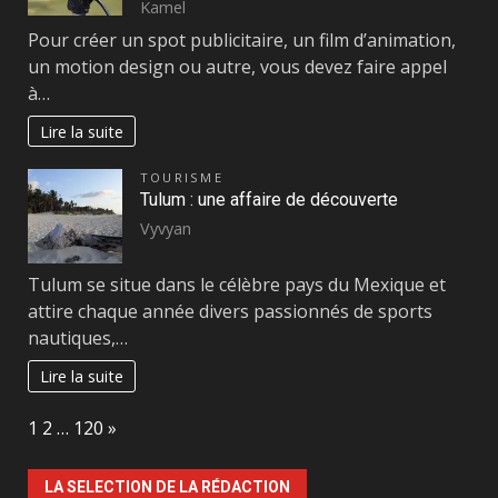
Kamel
Pour créer un spot publicitaire, un film d’animation,
un motion design ou autre, vous devez faire appel
à…
Lire la suite
TOURISME
Tulum : une affaire de découverte
Vyvyan
Tulum se situe dans le célèbre pays du Mexique et
attire chaque année divers passionnés de sports
nautiques,…
Lire la suite
Page:
Next
1
2
…
120
»
LA SELECTION DE LA RÉDACTION