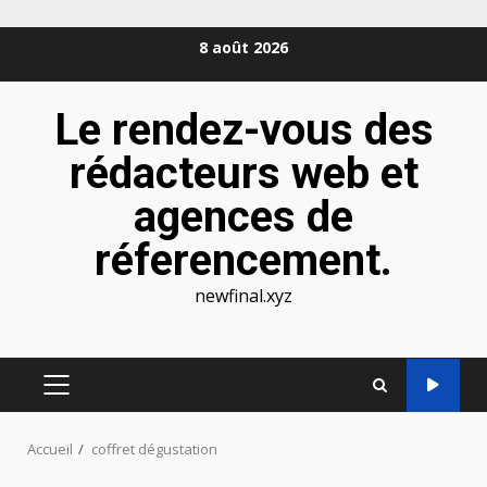
Aller
8 août 2026
au
contenu
Le rendez-vous des
rédacteurs web et
agences de
réferencement.
newfinal.xyz
MENU
PRINCIPAL
Accueil
coffret dégustation