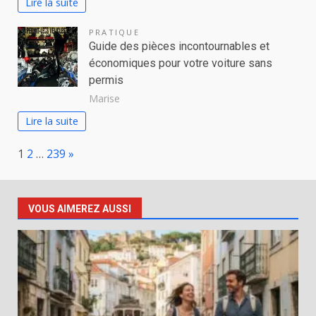
Lire la suite
PRATIQUE
Guide des pièces incontournables et
économiques pour votre voiture sans
permis
Marise
Lire la suite
Page:
Next
1
2
…
239
»
VOUS AIMEREZ AUSSI