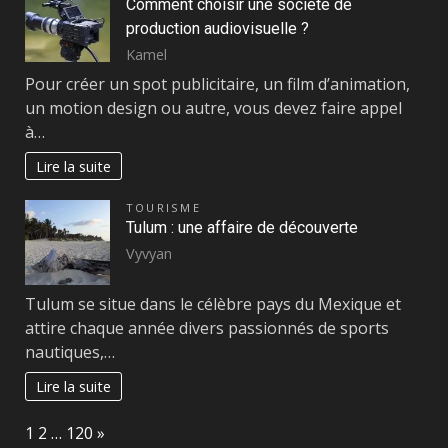
Comment choisir une société de
production audiovisuelle ?
Kamel
Pour créer un spot publicitaire, un film d’animation,
un motion design ou autre, vous devez faire appel
à…
Lire la suite
TOURISME
Tulum : une affaire de découverte
Vyvyan
Tulum se situe dans le célèbre pays du Mexique et
attire chaque année divers passionnés de sports
nautiques,…
Lire la suite
Page:
Next
1
2
…
120
»