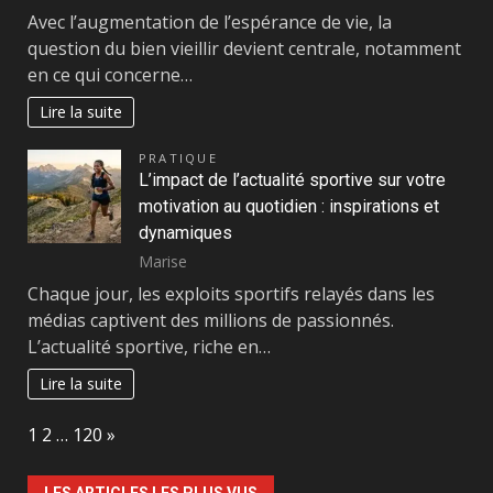
Avec l’augmentation de l’espérance de vie, la
question du bien vieillir devient centrale, notamment
en ce qui concerne…
Lire la suite
PRATIQUE
L’impact de l’actualité sportive sur votre
motivation au quotidien : inspirations et
dynamiques
Marise
Chaque jour, les exploits sportifs relayés dans les
médias captivent des millions de passionnés.
L’actualité sportive, riche en…
Lire la suite
Page:
Next
1
2
…
120
»