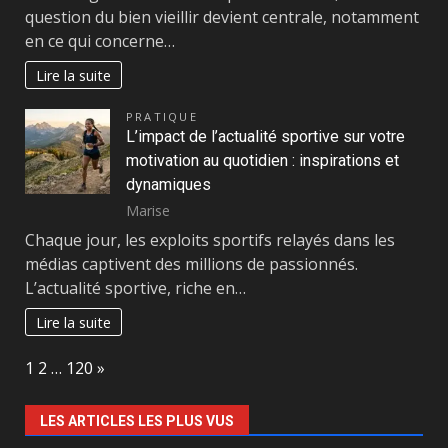
question du bien vieillir devient centrale, notamment
en ce qui concerne…
Lire la suite
PRATIQUE
L’impact de l’actualité sportive sur votre
motivation au quotidien : inspirations et
dynamiques
Marise
Chaque jour, les exploits sportifs relayés dans les
médias captivent des millions de passionnés.
L’actualité sportive, riche en…
Lire la suite
Page:
Next
1
2
…
120
»
LES ARTICLES LES PLUS VUS