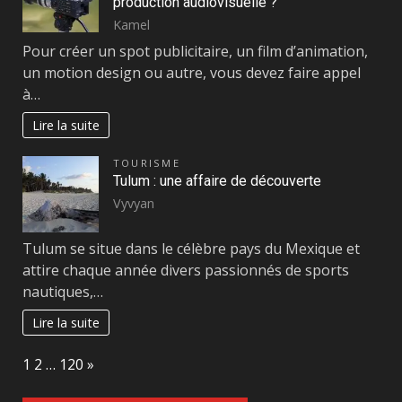
production audiovisuelle ?
Kamel
Pour créer un spot publicitaire, un film d’animation,
un motion design ou autre, vous devez faire appel
à…
Lire la suite
TOURISME
Tulum : une affaire de découverte
Vyvyan
Tulum se situe dans le célèbre pays du Mexique et
attire chaque année divers passionnés de sports
nautiques,…
Lire la suite
Page:
Next
1
2
…
120
»