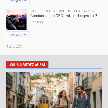
Lire la suite
SANTÉ
,
TRANSPORTS DE PERSONNES
Conduire sous CBD, est-ce dangereux ?
Christine
Lire la suite
Page:
Next
1
2
…
239
»
VOUS AIMEREZ AUSSI