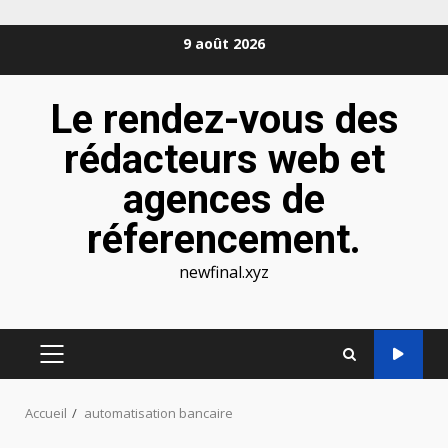
Aller
9 août 2026
au
contenu
Le rendez-vous des
rédacteurs web et
agences de
réferencement.
newfinal.xyz
MENU
PRINCIPAL
Accueil
automatisation bancaire