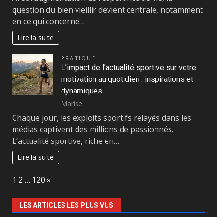
question du bien vieillir devient centrale, notamment
en ce qui concerne…
Lire la suite
PRATIQUE
L’impact de l’actualité sportive sur votre
motivation au quotidien : inspirations et
dynamiques
Marise
Chaque jour, les exploits sportifs relayés dans les
médias captivent des millions de passionnés.
L’actualité sportive, riche en…
Lire la suite
Page:
Next
1
2
…
120
»
LES ARTICLES LES PLUS VUS