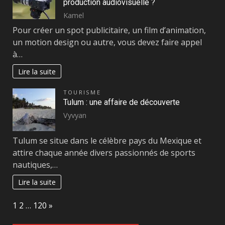
production audiovisuelle ?
Kamel
Pour créer un spot publicitaire, un film d’animation,
un motion design ou autre, vous devez faire appel
à…
Lire la suite
TOURISME
Tulum : une affaire de découverte
Vyvyan
Tulum se situe dans le célèbre pays du Mexique et
attire chaque année divers passionnés de sports
nautiques,…
Lire la suite
Page:
Next
1
2
…
120
»