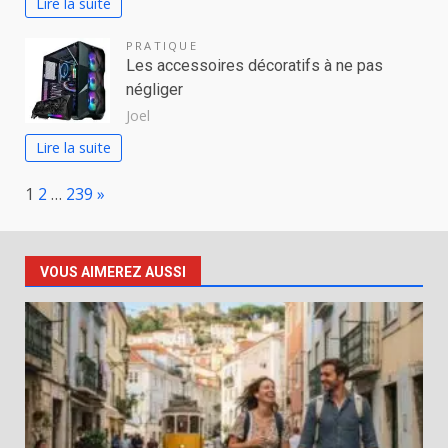
Lire la suite
PRATIQUE
Les accessoires décoratifs à ne pas
négliger
Joel
Lire la suite
Page:
Next
1
2
…
239
»
VOUS AIMEREZ AUSSI