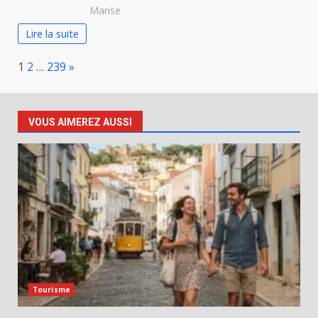
Marise
Lire la suite
Page:
Next
1
2
…
239
»
VOUS AIMEREZ AUSSI
Tourisme