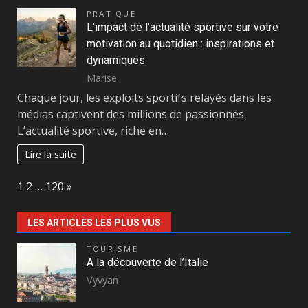
PRATIQUE
L’impact de l’actualité sportive sur votre
motivation au quotidien : inspirations et
dynamiques
Marise
Chaque jour, les exploits sportifs relayés dans les
médias captivent des millions de passionnés.
L’actualité sportive, riche en…
Lire la suite
Page:
Next
1
2
…
120
»
LES ARTICLES LES PLUS VUS
TOURISME
A la découverte de l’Italie
Vyvyan