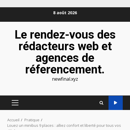
Aller
8 août 2026
au
contenu
Le rendez-vous des
rédacteurs web et
agences de
réferencement.
newfinal.xyz
MENU
PRINCIPAL
Accueil
Pratique
Louez un minibus 9 places : alliez confort et liberté pour tous vos