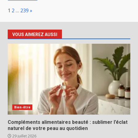
Page:
Next
1
2
…
239
»
VOUS AIMEREZ AUSSI
Bien-être
Compléments alimentaires beauté : sublimer l’éclat
naturel de votre peau au quotidien
29 juillet 2026