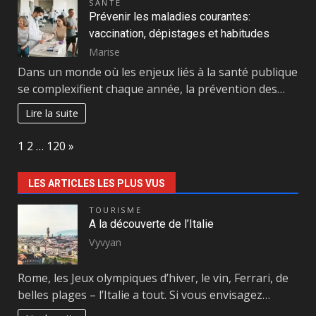
SANTÉ
Prévenir les maladies courantes:
vaccination, dépistages et habitudes
Marise
Dans un monde où les enjeux liés à la santé publique
se complexifient chaque année, la prévention des…
Lire la suite
Page:
Next
1
2
…
120
»
LES ARTICLES LES PLUS VUS
TOURISME
A la découverte de l’Italie
Vyvyan
Rome, les Jeux olympiques d’hiver, le vin, Ferrari, de
belles plages – l’Italie a tout. Si vous envisagez…