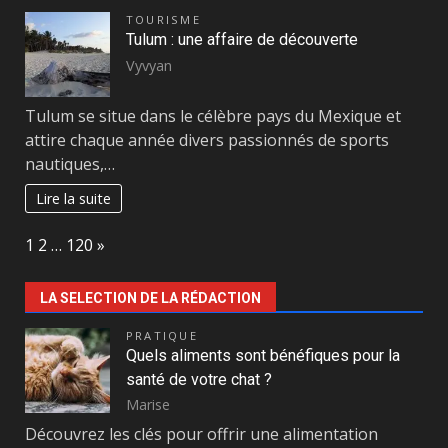
TOURISME
Tulum : une affaire de découverte
Vyvyan
Tulum se situe dans le célèbre pays du Mexique et
attire chaque année divers passionnés de sports
nautiques,…
Lire la suite
Page:
Next
1
2
…
120
»
LA SELECTION DE LA RÉDACTION
PRATIQUE
Quels aliments sont bénéfiques pour la
santé de votre chat ?
Marise
Découvrez les clés pour offrir une alimentation