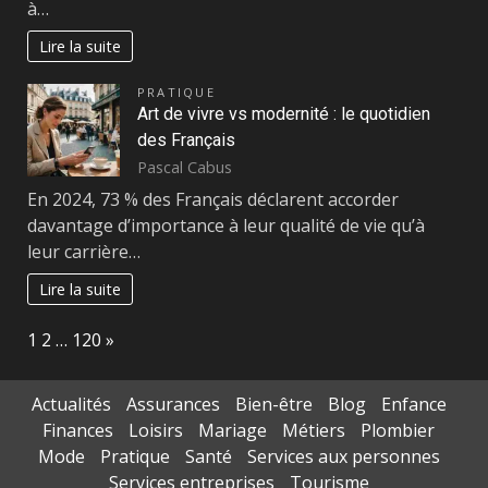
à…
Lire la suite
PRATIQUE
Art de vivre vs modernité : le quotidien
des Français
Pascal Cabus
En 2024, 73 % des Français déclarent accorder
davantage d’importance à leur qualité de vie qu’à
leur carrière…
Lire la suite
Page:
Next
1
2
…
120
»
Actualités
Assurances
Bien-être
Blog
Enfance
Finances
Loisirs
Mariage
Métiers
Plombier
Mode
Pratique
Santé
Services aux personnes
Services entreprises
Tourisme