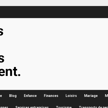
s
s
s
ent.
re
Blog
Enfance
Finances
Loisirs
Mariage
M
onnes
Services entreprises
Tourisme
Transports de pe