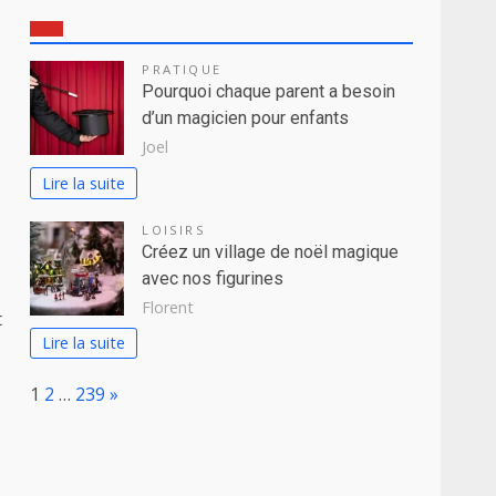
PRATIQUE
Pourquoi chaque parent a besoin
d’un magicien pour enfants
Joel
Lire la suite
LOISIRS
Créez un village de noël magique
avec nos figurines
Florent
t
Lire la suite
Page:
Next
1
2
…
239
»