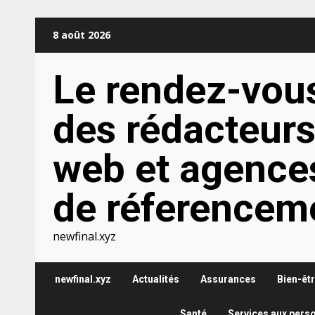
Aller
8 août 2026
au
contenu
Le rendez-vou
des rédacteur
web et agence
de réferencem
newfinal.xyz
newfinal.xyz
Actualités
Assurances
Bien-êt
Santé
Services aux pers